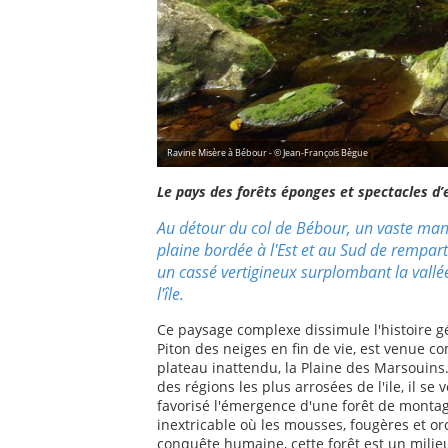
Ravine Misère à Bébour - © Jean-François Bègue
Le pays des forêts éponges et spectacles d’
Au détour du col de Bébour, un vaste mante
plaine bordée à l'Est et au Sud de rempar
un cassé vertigineux surplombant la vallé
l'île.
Ce paysage complexe dissimule l'histoire géo
Piton des neiges en fin de vie, est venue c
plateau inattendu, la Plaine des Marsouins.
des régions les plus arrosées de l'ile, il se
favorisé l'émergence d'une forêt de montagn
inextricable où les mousses, fougères et or
conquête humaine, cette forêt est un milieu 