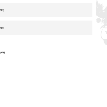
MB)
MB)
ions