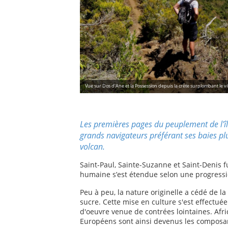
Vue sur Dos d'Ane et la Possession depuis la crête surplombant le v
Les premières pages du peuplement de l'île 
grands navigateurs préférant ses baies pl
volcan.
Saint-Paul, Sainte-Suzanne et Saint-Denis f
humaine s’est étendue selon une progressi
Peu à peu, la nature originelle a cédé de l
sucre. Cette mise en culture s'est effectuée
d'oeuvre venue de contrées lointaines. Afri
Européens sont ainsi devenus les composan