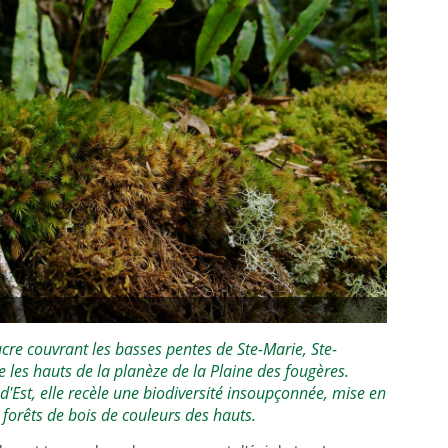
re couvrant les basses pentes de Ste-Marie, Ste-
e les hauts de la planèze de la Plaine des fougères.
d'Est, elle recèle une biodiversité insoupçonnée, mise en
forêts de bois de couleurs des hauts.