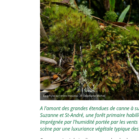
Epiphyte sur tronc moussu - © Stéphane Michel
A l’amont des grandes étendues de canne à suc
Suzanne et St-André, une forêt primaire habill
Imprégnée par l'humidité portée par les vents 
scène par une luxuriance végétale typique des 