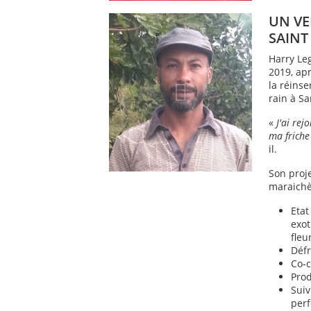
UN VE
SAINT
Harry Le
2019, ap
la réinse
rain à Sa
«
J'ai re
ma friche
il.
Son proje
maraichèr
Etat
exot
fleu
Défr
Co-c
Prod
Suiv
perf