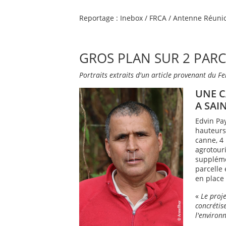
Reportage : Inebox / FRCA / Antenne Réuni
GROS PLAN SUR 2 PARC
Portraits extraits d'un article provenant du Fe
UNE C
A SAI
Edvin Pay
hauteurs 
canne, 4
agrotouri
supplémen
parcelle 
en place
«
Le proje
concrétis
l'environ