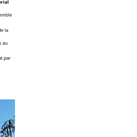
ial 
emble 
e la 
 au 
t par 