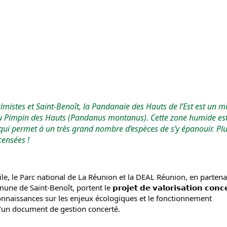
mistes et Saint-Benoît, la Pandanaie des Hauts de l’Est est un mil
u Pimpin des Hauts (Pandanus montanus). Cette zone humide est
ui permet à un très grand nombre d’espèces de s’y épanouir. Plu
censées !
ile, le Parc national de La Réunion et la DEAL Réunion, en partenar
aint-Benoît, portent le 𝗽𝗿𝗼𝗷𝗲𝘁 𝗱𝗲 𝘃𝗮𝗹𝗼𝗿𝗶𝘀𝗮𝘁𝗶𝗼𝗻 𝗰𝗼𝗻𝗰𝗲𝗿
lles connaissances sur les enjeux écologiques et le fonctionnement 
d’un document de gestion concerté. 