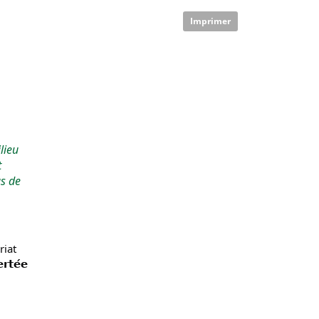
Imprimer
ieu 
 
s de 
iat 
𝗲́𝗲 