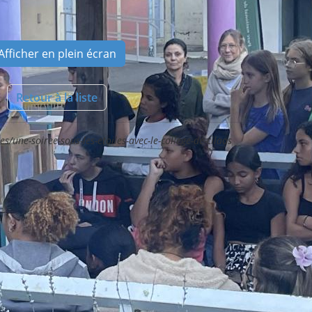
Afficher en plein écran
Retour à la liste
es/une-soiree-sous-les-etoiles-avec-le-college-de-cilaos