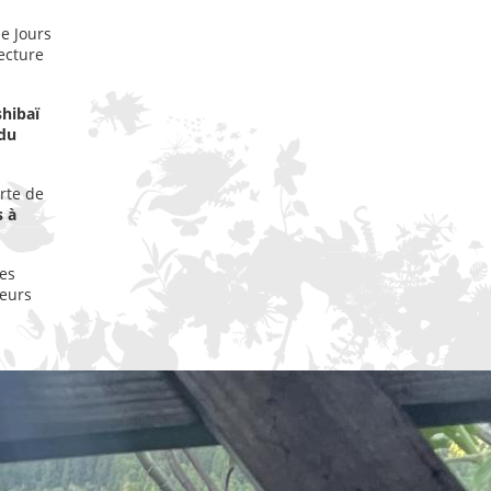
e Jours
ecture
shibaï
 du
rte de
s à
tes
teurs