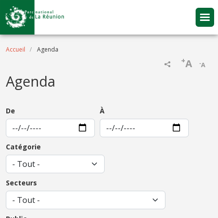
Aller au contenu principal
Fil d'Ariane
Accueil
Agenda
+
A
-
A
Agenda
De
À
Catégorie
Secteurs