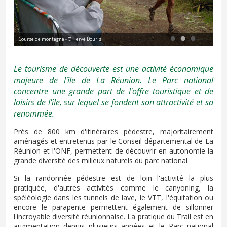
Course de montagne - © Hervé Douris
Can
Le tourisme de découverte est une activité économique
majeure de l'île de La Réunion. Le Parc national
concentre une grande part de l'offre touristique et de
loisirs de l'île, sur lequel se fondent son attractivité et sa
renommée.
Près de 800 km d'itinéraires pédestre, majoritairement
aménagés et entretenus par le Conseil départemental de La
Réunion et l'ONF, permettent de découvrir en autonomie la
grande diversité des milieux naturels du parc national.
Si la randonnée pédestre est de loin l'activité la plus
pratiquée, d'autres activités comme le canyoning, la
spéléologie dans les tunnels de lave, le VTT, l'équitation ou
encore le parapente permettent également de sillonner
l'incroyable diversité réunionnaise. La pratique du Trail est en
augmentation depuis plusieurs années et le Parc national