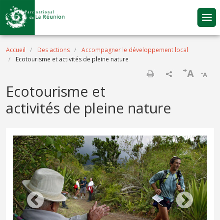
Aller au contenu principal
Fil d'Ariane
Accueil
Des actions
Accompagner le développement local
Ecotourisme et activités de pleine nature
+
A
-
A
Imprimer
Ecotourisme et
activités de pleine nature