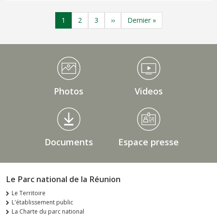
Pagination
Page
Page
Page
Page suivante
Dernière page
1
2
3
››
Dernier »
Médiathèque Footer
Photos
Videos
Documents
Espace presse
Le Parc national de la Réunion
Le Territoire
L'établissement public
La Charte du parc national