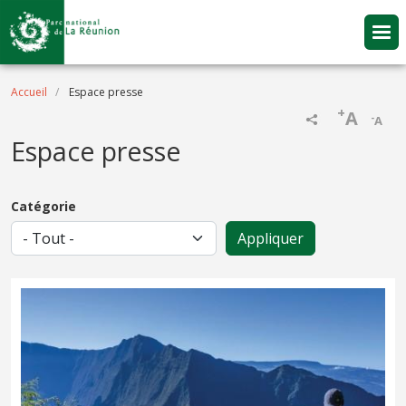
Aller au contenu principal
Fil d'Ariane
Accueil
Espace presse
+
A
-
A
Espace presse
Catégorie