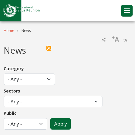
Skip to main content
Breadcrumb
Home
News
+
A
-
A
News
Category
Sectors
Public