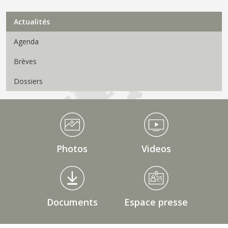
Menu Actualités
Actualités
Agenda
Brèves
Dossiers
Médiathèque Footer
Photos
Videos
Documents
Espace presse