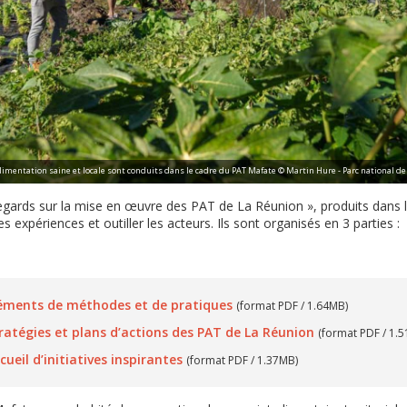
limentation saine et locale sont conduits dans le cadre du PAT Mafate © Martin Hure - Parc national de
ards sur la mise en œuvre des PAT de La Réunion », produits dans l
les expériences et outiller les acteurs. Ils sont organisés en 3 parties :
Eléments de méthodes et de pratiques
(format PDF / 1.64MB)
tratégies et plans d’actions des PAT de La Réunion
(format PDF / 1.
cueil d’initiatives inspirantes
(format PDF / 1.37MB)