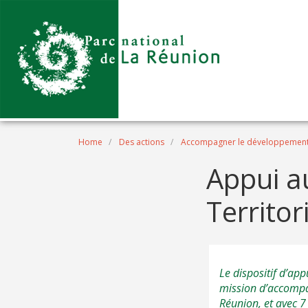
Skip to main content
Breadcrumb
Home
Des actions
Accompagner le développement
Appui a
Territor
Le dispositif d’ap
mission d’accompag
Réunion, et avec 7