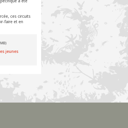
spécifique a été
.
cée, ces circuits
r-faire et en
5MB)
des jeunes