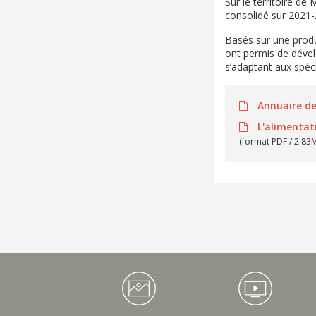
Sur le territoire de
consolidé sur 2021-
Basés sur une produ
ont permis de dévelo
s’adaptant aux spéci
Annuaire de
L'alimentati
(format PDF / 2.83
Médiathèque Footer