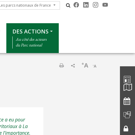
s parcs nationaux de France
Les parcs nationaux de France
DES ACTIONS
Au côté des acteurs
du Parc national
+
A
-
A
Barre d'
Print
nce a eu pour
itoriaux à La
de l’importance.