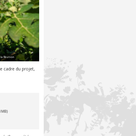
 la Réunion
e cadre du projet,
51MB)