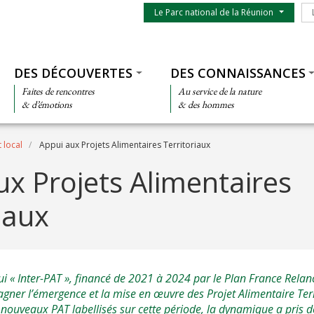
Menu du parc
Le
Le Parc national de la Réunion
Thématiques
DES DÉCOUVERTES
DES CONNAISSANCES
Faites de rencontres
Au service de la nature
& d’émotions
& des hommes
 local
Appui aux Projets Alimentaires Territoriaux
ux Projets Alimentaires
iaux
pui « Inter-PAT », financé de 2021 à 2024 par le Plan France Rela
ner l’émergence et la mise en œuvre des Projet Alimentaire Terr
 nouveaux PAT labellisés sur cette période, la dynamique a pris 