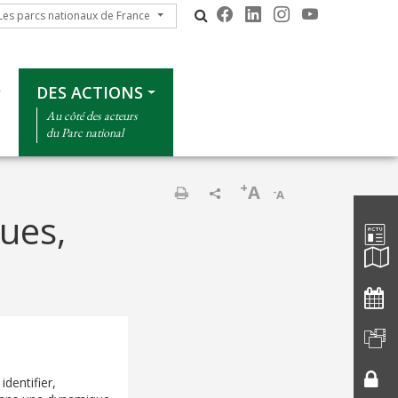
s parcs nationaux de France
Les parcs nationaux de France
DES ACTIONS
Au côté des acteurs
du Parc national
+
A
-
A
Barre d'
Print
ues,
identifier,