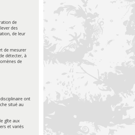
ration de
élever des
ation, de leur
art de mesurer
de détecter, à
énomènes de
disciplinaire ont
oche situé au
de gîte aux
ers et variés