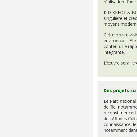
réalisation d’un
KID KREOL & BOOG
singulière et cré
moyens modernes 
Cette œuvre visi
environnant. Elle
contenu. Le rappo
intégrante.
L’œuvre sera livr
Des projets sci
Le Parc national
de l’île, notamm
reconstituer cett
des Affaires Cult
connaissance, le 
notamment dans l