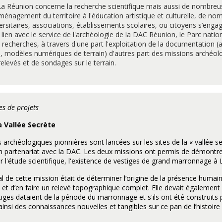
La Réunion concerne la recherche scientifique mais aussi de nombreus
ménagement du territoire à l'éducation artistique et culturelle, de no
ersitaires, associations, établissements scolaires, ou citoyens s’enga
n lien avec le service de l'archéologie de la DAC Réunion, le Parc natio
recherches, à travers d'une part l'exploitation de la documentation (a
 modèles numériques de terrain) d'autres part des missions archéol
elevés et de sondages sur le terrain.
s de projets
a Vallée Secrète
archéologiques pionnières sont lancées sur les sites de la « vallée se
 partenariat avec la DAC. Les deux missions ont permis de démontre
r l'étude scientifique, l'existence de vestiges de grand marronnage à
pal de cette mission était de déterminer l’origine de la présence huma
et d’en faire un relevé topographique complet. Elle devait également
estiges dataient de la période du marronnage et s'ils ont été construits
ainsi des connaissances nouvelles et tangibles sur ce pan de l’histoire 