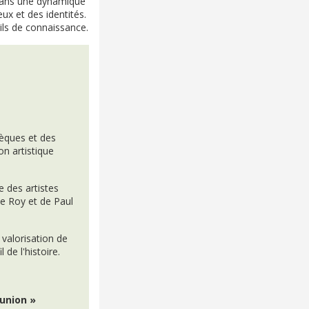
it dans une dynamique
ux et des identités.
utils de connaissance.
hèques et des
n artistique
e des artistes
e Roy et de Paul
 valorisation de
 de l'histoire.
éunion »