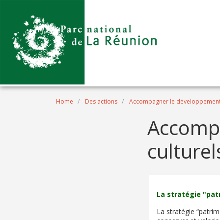
Skip to main content
Breadcrumb
Home
Des actions
Accompagner le développement
Accompa
culturel
La stratégie "pat
La stratégie “patrim