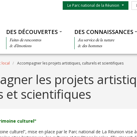
Menu du parc
Le
Le Parc national de la Réunion
Thématiques
DES DÉCOUVERTES
DES CONNAISSANCES
Faites de rencontres
Au service de la nature
& d’émotions
& des hommes
 local
Accompagner les projets artistiques, culturels et scientifiques
gner les projets artistiq
s et scientifiques
rimoine culturel"
oine culturel”, mise en place par le Parc national de La Réunion vise à 