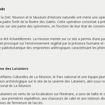
rêt
, la DAC Réunion et le Muséum d’Histoire naturelle ont mené une opé
 paléo forêt de la Rivière des Galets. Cette opération consistait à pr
ois sur une partie des spécimens, en fonction de leur état de conserv
nsi été échantillonnés. La mission menée sur ce site a permis d’une p
ntiel provoqué sur l'environnement végétal par la présence humaine et 
tre paléobotanique des empreintes anthropiques caractérisant les ph
rne des Lataniers
Affaires Culturelles de La Réunion, le Parc national et une équipe pluri
ion archéologique sur le site de la caverne des Lataniers, abri sous r
ional de La Réunion.
taniers en vertu de sa localisation sur l’itinéraire, a servi de halte et 
 aux premières expédition, aux chasseurs de cabri et aux visiteurs div
ives de fermeture de l’accès.