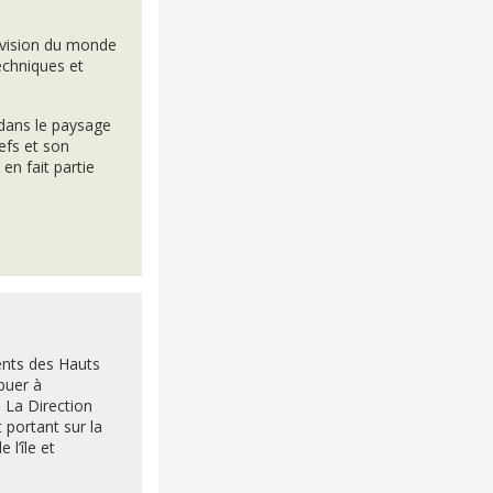
 vision du monde
techniques et
 dans le paysage
iefs et son
en fait partie
ments des Hauts
buer à
. La Direction
 portant sur la
 l’île et