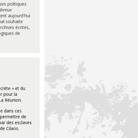
es politiques
mbreux
gent aujourd'hui
nal souhaite
rchives écrites,
ogiques de
crète » et du
r pour la
 La Réunion.
ine dans ces
 permettre de
 par des esclaves
de Cilaos.