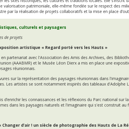
r les sites historiques, les cultures et traditions locales. Elle s’inscr
e valorisation patrimoniale, elle-même fondée sur le respect des milie
ustre par la réalisation de projets collaboratifs et la mise en place d’o
istiques, culturels et paysagers
s de projets
xposition artistique « Regard porté vers les Hauts »
, en partenariat avec l'Association des Amis des Archives, des Bibliot
union (AAABMR) et le Musée Léon Dierx a mis en place une expositio
aysages réunionnais.
avures sur la représentation des paysages réunionnais dans l'imaginair
es. Les artistes se sont notamment inspirés des tableaux d'Adolphe L
s d’enrichir les connaissances et les réflexions du Parc national sur la
es dans les paysages naturels et l'imaginaire qui s'est construit au fil
 « Changer d’air ! un siècle de photographie des Hauts de La R