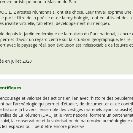
e œuvre artistique pour la Maison du Parc.
IE, 2 artistes réunionnais, ont été choisi. Leur travail exprime une
ole par le filtre de la poésie et de la mythologie, tout en utilisant des 
(réalité virtuelle, tablettes, développement numérique).
ble depuis le jardin endémique de la maison du Parc national, s’ancre
 permet d’avoir un regard centré sur la situation géographique, les rel
rt avec le paysage réel, son évolution est indissociable de l’œuvre et 
ée en juillet 2020.
entifiques
 encourage et valorise des actions en lien avec l’histoire des peuple
ent par l'archéologie qui permet d'étudier, de documenter et de contri
e histoire (à travers l'ensemble des vestiges matériels ayant subsisté)
urelles de La Réunion (DAC) et le Parc national forment un partenariat
suivi, la conservation et la valorisation du patrimoine archéologique de
es espaces où il peut être encore préservé.