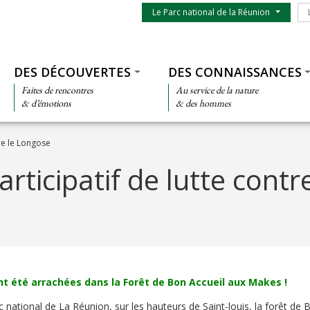
Menu du parc
Le
Le Parc national de la Réunion
Thématiques
DES DÉCOUVERTES
DES CONNAISSANCES
Faites de rencontres
Au service de la nature
& d’émotions
& des hommes
tre le Longose
rticipatif de lutte contre
t été arrachées dans la Forêt de Bon Accueil aux Makes !
 national de La Réunion, sur les hauteurs de Saint-louis, la forêt de 