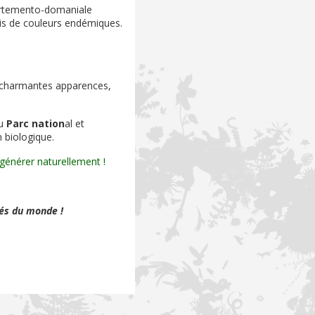
épartemento-domaniale
is de couleurs endémiques.
 charmantes apparences,
du
Parc nation
al et
 biologique.
générer naturellement !
vés du monde !