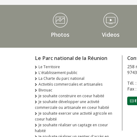
Médiathèque Footer
Photos
Videos
Le Parc national de la Réunion
Con
258 
Le Territoire
9743
L'établissement public
La Charte du parc national
Tél. 
Activités commerciales et artisanales
Fax 
Bivouac
Je souhaite construire en coeur habité
E
Je souhaite développer une activité
commerciale ou artisanale en coeur habité
Je souhaite exercer une activité agricole en
coeur habité
Je souhaite réaliser un captage en coeur
habité
Je souhaite réaliser un sentier d'accès en