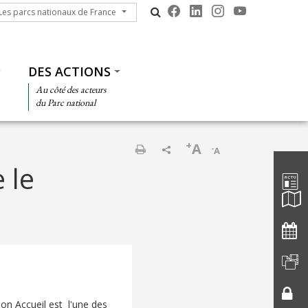
s parcs nationaux de France
Les parcs nationaux de France
DES ACTIONS
Au côté des acteurs
du Parc national
+
A
-
A
Barre d'
Imprimer
 le
Bon Accueil est l'une des