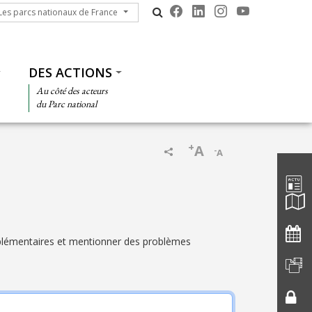
s parcs nationaux de France
Les parcs nationaux de France
DES ACTIONS
Au côté des acteurs
du Parc national
+
A
-
A
Barre d'
pplémentaires et mentionner des problèmes