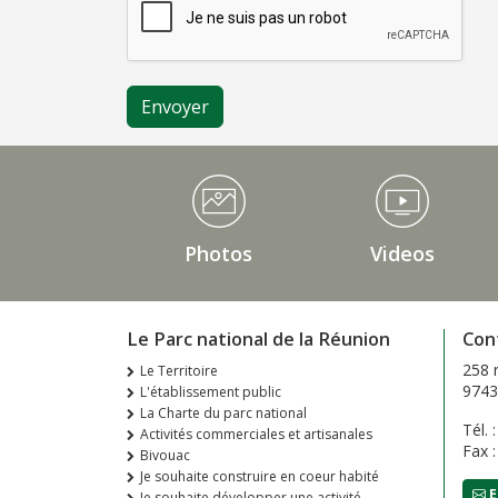
Médiathèque Footer
Photos
Videos
Le Parc national de la Réunion
Con
258 
Le Territoire
9743
L'établissement public
La Charte du parc national
Tél. 
Activités commerciales et artisanales
Fax 
Bivouac
Je souhaite construire en coeur habité
E
Je souhaite développer une activité