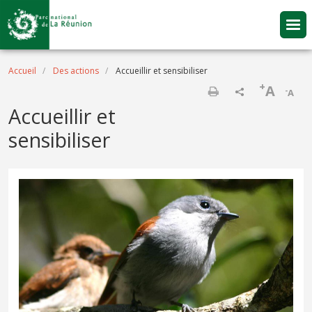
Aller au contenu principal
Fil d'Ariane
Accueil
Des actions
Accueillir et sensibiliser
+
A
-
A
Imprimer
Accueillir et
sensibiliser