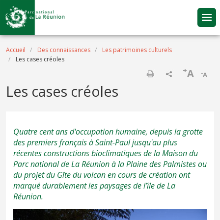
Aller au contenu principal
Fil d'Ariane
Accueil
Des connaissances
Les patrimoines culturels
Les cases créoles
+
A
-
A
Imprimer
Les cases créoles
Quatre cent ans d'occupation humaine, depuis la grotte
des premiers français à Saint-Paul jusqu'au plus
récentes constructions bioclimatiques de la Maison du
Parc national de La Réunion à la Plaine des Palmistes ou
du projet du Gîte du volcan en cours de création ont
marqué durablement les paysages de l’île de La
Réunion.