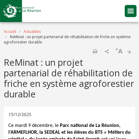
Aller au contenu principal
Fil d'Ariane
Accueil
Actualités
ReMinat : un projet partenarial de réhabilitation de friche en système
agroforestier durable
+
A
-
A
Imprimer
ReMinat : un projet
partenarial de réhabilitation de
friche en système agroforestier
durable
15/12/2025
Ce mardi 9 décembre, le
Parc national de La Réunion,
l
'ARMEFLHOR, la SEDEAL et les élèves du BTS « Métiers du