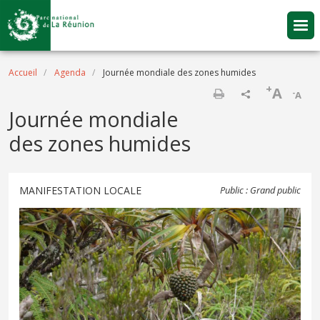
Aller au contenu principal
Fil d'Ariane
Accueil
Agenda
Journée mondiale des zones humides
+
A
-
A
Imprimer
Journée mondiale
des zones humides
MANIFESTATION LOCALE
Public : Grand public