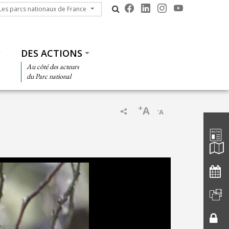
s parcs nationaux de France
Les parcs nationaux de France
DES ACTIONS
Au côté des acteurs
du Parc national
+
A
-
A
Barre d'