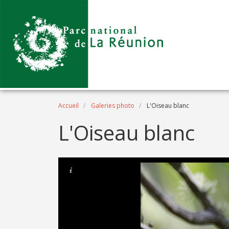
Aller au contenu principal
Fil d'Ariane
Accueil
Galeries photo
L'Oiseau blanc
L'Oiseau blanc