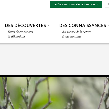
Menu du parc
Le
Le Parc national de la Réunion
Thématiques
DES DÉCOUVERTES
DES CONNAISSANCES
Faites de rencontres
Au service de la nature
& d’émotions
& des hommes