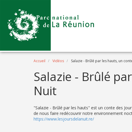
Aller au contenu principal
Fil d'Ariane
Accueil
Vidéos
Salazie - Brûlé par les hauts, un cont
Name
Salazie - Brûlé pa
Nuit
Description
"Salazie - Brûlé par les hauts" est un conte des Jou
de nous faire redécouvrir notre environnement noc
https://www.lesjoursdelanuit.re/