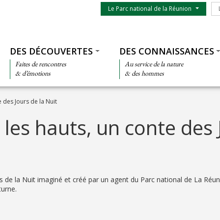
Menu du parc
Le
Le Parc national de la Réunion
Thématiques
DES DÉCOUVERTES
DES CONNAISSANCES
Faites de rencontres
Au service de la nature
& d’émotions
& des hommes
e des Jours de la Nuit
r les hauts, un conte des 
rs de la Nuit imaginé et créé par un agent du Parc national de La Réun
turne.