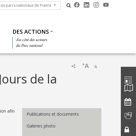
s parcs nationaux de France
Les parcs nationaux de France
DES ACTIONS
Au côté des acteurs
du Parc national
+
A
-
A
Barre d'
Jours de la
Menu Médiathèque
ion afin
Publications et documents
Galeries photo