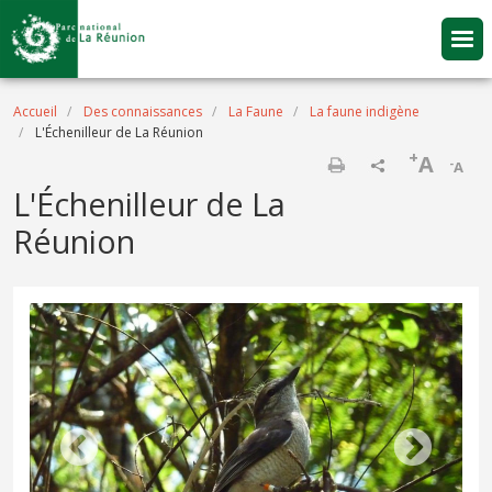
Aller au contenu principal
Fil d'Ariane
Accueil
Des connaissances
La Faune
La faune indigène
L'Échenilleur de La Réunion
+
A
-
A
Imprimer
L'Échenilleur de La
Réunion