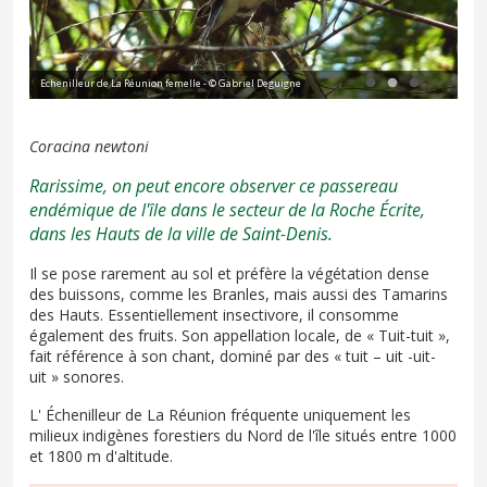
Echenilleur de La Réunion femelle - © Gabriel Deguigne
Tui
Coracina newtoni
Rarissime, on peut encore observer ce passereau
endémique de l'île dans le secteur de la Roche Écrite,
dans les Hauts de la ville de Saint-Denis.
Il se pose rarement au sol et préfère la végétation dense
des buissons, comme les Branles, mais aussi des Tamarins
des Hauts. Essentiellement insectivore, il consomme
également des fruits. Son appellation locale, de « Tuit-tuit »,
fait référence à son chant, dominé par des « tuit – uit -uit-
uit » sonores.
L' Échenilleur de La Réunion fréquente uniquement les
milieux indigènes forestiers du Nord de l'île situés entre 1000
et 1800 m d'altitude.