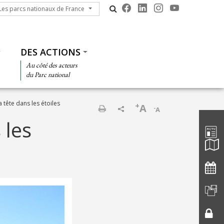
s parcs nationaux de France
Les parcs nationaux de France
DES ACTIONS
Au côté des acteurs
du Parc national
a tête dans les étoiles
+
A
-
A
Barre d'
Imprimer
 les