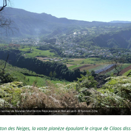
 sentier de Malabar Mort (entre Pièce Jeanne et Bon accueil) - © Yannick Zitte
ton des Neiges, la vaste planèze épaulant le cirque de Cilaos dis