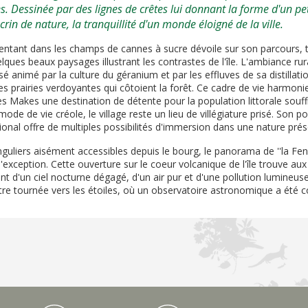
. Dessinée par des lignes de crêtes lui donnant la forme d'un peti
rin de nature, la tranquillité d'un monde éloigné de la ville.
pentant dans les champs de cannes à sucre dévoile sur son parcours,
ques beaux paysages illustrant les contrastes de l'île. L'ambiance rur
 animé par la culture du géranium et par les effluves de sa distillatio
s prairies verdoyantes qui côtoient la forêt. Ce cadre de vie harmoni
 des Makes une destination de détente pour la population littorale souf
mode de vie créole, le village reste un lieu de villégiature prisé. Son 
ional offre de multiples possibilités d'immersion dans une nature prés
inguliers aisément accessibles depuis le bourg, le panorama de ''la Fenê
d'exception. Cette ouverture sur le coeur volcanique de l'île trouve a
t d'un ciel nocturne dégagé, d'un air pur et d'une pollution lumineus
tre tournée vers les étoiles, où un observatoire astronomique a été co