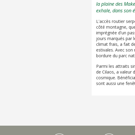
la plaine des Makes
exhale, dans son éc
L'accès routier ser
côté montagne, quel
imprégnée d'un passé
jours marqués par le
climat frais, a fait
estivales. Avec son 
bordure du parc nat
Parmi les attraits s
de Cilaos, a valeur 
cosmique. Bénéfician
sont aussi une fenê