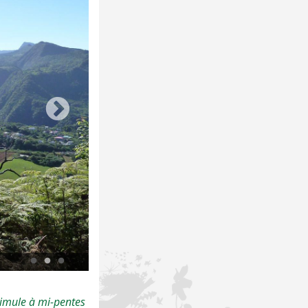
Le village rural des Makes - © Yannick Zitte
simule à mi-pentes