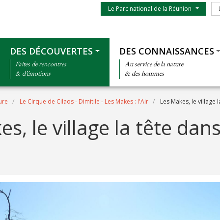
Menu du parc
Le
Le Parc national de la Réunion
Thématiques
DES DÉCOUVERTES
DES CONNAISSANCES
Faites de rencontres
Au service de la nature
& d’émotions
& des hommes
ure
Le Cirque de Cilaos - Dimitile - Les Makes : l'Air
Les Makes, le village l
s, le village la tête dans