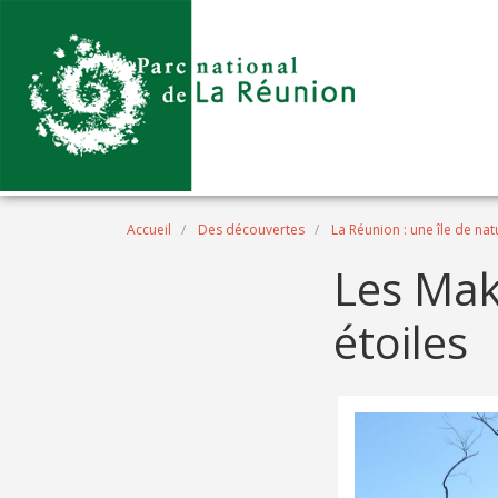
Aller au contenu principal
Fil d'Ariane
Accueil
Des découvertes
La Réunion : une île de nat
Les Make
étoiles