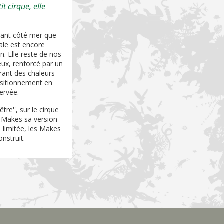
t cirque, elle
 tant côté mer que
ale est encore
n. Elle reste de nos
eux, renforcé par un
frant des chaleurs
positionnement en
ervée.
tre'', sur le cirque
ux Makes sa version
e limitée, les Makes
nstruit.