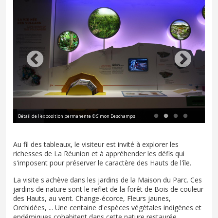
Détail de l'exposition permanente © Simon Deschamps
L'e
Au fil des tableaux, le visiteur est invité à explorer les
richesses de La Réunion et à appréhender les défis qui
s'imposent pour préserver le caractère des Hauts de l'île.
La visite s'achève dans les jardins de la Maison du Parc. Ces
jardins de nature sont le reflet de la forêt de Bois de couleur
des Hauts, au vent. Change-écorce, Fleurs jaunes,
Orchidées, ... Une centaine d'espèces végétales indigènes et
endémiques cohabitent dans cette nature restaurée.