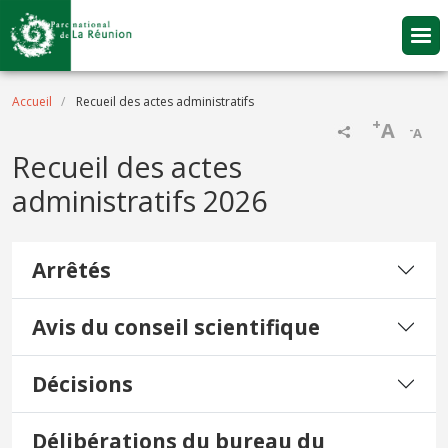
Aller au contenu principal
Fil d'Ariane
Accueil
Recueil des actes administratifs
+
A
-
A
Recueil des actes
administratifs 2026
Arrêtés
Avis du conseil scientifique
Décisions
Délibérations du bureau du