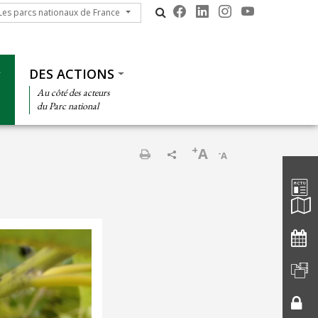
s parcs nationaux de France
Les parcs nationaux de France
DES ACTIONS
Au côté des acteurs
du Parc national
+
A
-
A
Barre d'
Imprimer