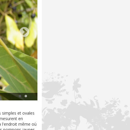
Litsea glutinosa de la Grande Chaloupe © Stéphane Baret
es simples et ovales
e mesurent en
 à l'endroit même où
its pompons jaunes