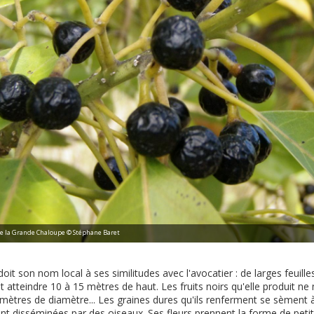
 de la Grande Chaloupe © Stéphane Baret
doit son nom local à ses similitudes avec l'avocatier : de larges feuill
 atteindre 10 à 15 mètres de haut. Les fruits noirs qu'elle produit n
imètres de diamètre... Les graines dures qu'ils renferment se sèment
nt disséminées par des oiseaux. Ses fleurs prennent la forme de pet