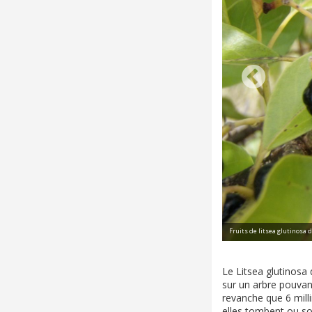
Fruits de litsea glutinosa
Le Litsea glutinosa 
sur un arbre pouvant
revanche que 6 mill
elles tombent ou so