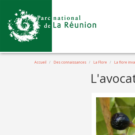
Aller au contenu principal
Fil d'Ariane
Accueil
Des connaissances
La Flore
La flore inv
L'avoca